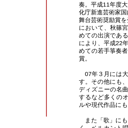
奏。平成11年度
化庁新進芸術家国
舞台芸術奨励賞を
において、秋篠宮
めての出演である
により、平成22
めての若手箏奏者
賞。
07年３月には大
す。その他にも、『D
ディズニーの名
するなど多くの
ルや現代作品に
また「歌」にも
く、ベルカント