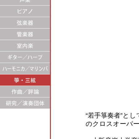
“若手箏奏者”と
のクロスオーバ