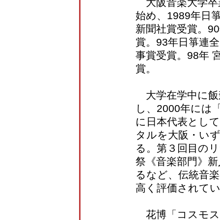
大阪音楽大学卒
始め、1989年
新聞社賞受賞。9
賞。93年日箏連
事賞受賞。98年
賞。
大学在学中に飯
し、2000年には
に日本代表として
タルを大阪・い
る。第３回目のリ
祭《音楽部門》新
るなど、伝統音
高く評価されて
花博「コスモス